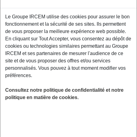
PROFESSIONNELS
Proposé par
Le Groupe IRCEM utilise des cookies pour assurer le bon
fonctionnement et la sécurité de ses sites. Ils permettent
de vous proposer la meilleure expérience web possible.
Aider les autres, accompagner la souffrance,
En cliquant sur Tout Accepter, vous consentez au dépôt de
jusqu’à la séparation parfois, le poids des
cookies ou technologies similaires permettant au Groupe
émotions peut être lourd et rendre le quotidien
IRCEM et ses partenaires de mesurer l'audience de ce
professionnel difficile. Comprendre, exprimer
site et de vous proposer des offres et/ou services
ses émotions pour les partager, ne plus les
personnalisés. Vous pouvez à tout moment modifier vos
subir mais s’en servir pour avancer et rester
préférences.
équilibré, voici la vocation de ce rendez-vous.
Consultez notre politique de confidentialité et notre
LIEU
politique en matière de cookies.
Digitalisé
HORAIRES
De 19h00 à 20h00
INSCRIPTION
en ligne