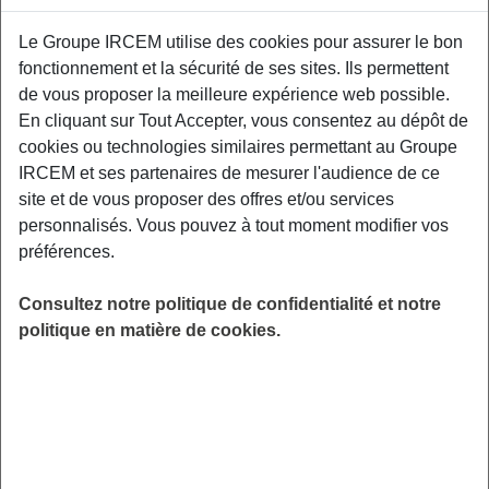
Proposé par
Le Groupe IRCEM utilise des cookies pour assurer le bon
fonctionnement et la sécurité de ses sites. Ils permettent
Sensibiliser les participants aux facteurs de
de vous proposer la meilleure expérience web possible.
risque et aux moyens de prévention des TMS,
En cliquant sur Tout Accepter, vous consentez au dépôt de
aux gestuelles et mouvements préventifs
cookies ou technologies similaires permettant au Groupe
adaptés à leurs contraintes professionnelles.
IRCEM et ses partenaires de mesurer l'audience de ce
Relais Petite Enfance de Mirebeau sur Bèze.
site et de vous proposer des offres et/ou services
personnalisés. Vous pouvez à tout moment modifier vos
LIEU
préférences.
Mirebeau sur Bèze (21)
HORAIRES
Consultez notre politique de confidentialité et notre
De 19h30 à 21h30
politique en matière de cookies.
INSCRIPTION
Inscription par email
PUBLIC
Assistant(e) Maternel(le) , Garde
d'enfant à domicile