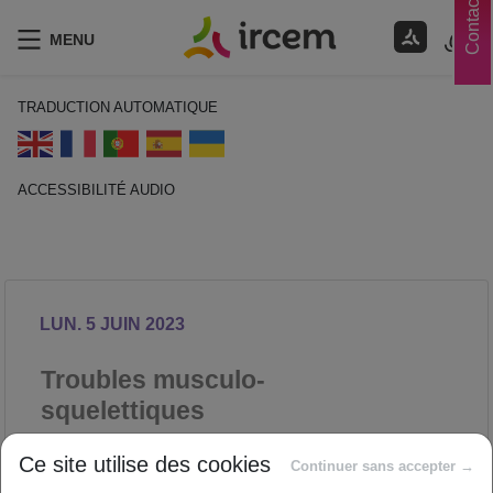
Contacts
MENU
TRADUCTION AUTOMATIQUE
ACCESSIBILITÉ AUDIO
ECOUTER EN FRANÇAIS
LUN. 5 JUIN 2023
Troubles musculo-
squelettiques
PRÉVENTION DES RISQUES
Ce site utilise des cookies
Continuer sans accepter →
PROFESSIONNELS