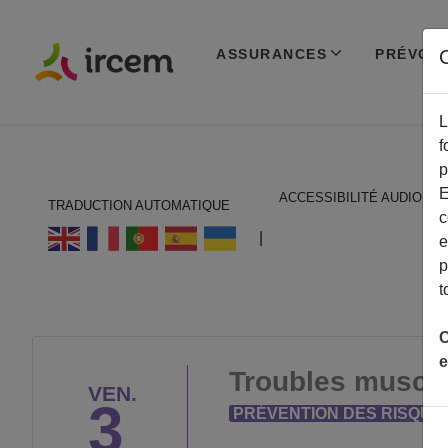
ASSURANCES
PRÉVOY
C
L
f
p
E
ACCESSIBILITÉ AUDIO
TRADUCTION AUTOMATIQUE
c
ECOUTER EN FRANÇAIS
|
e
p
t
C
e
Troubles muscul
VEN.
3
PRÉVENTION DES RISQUE