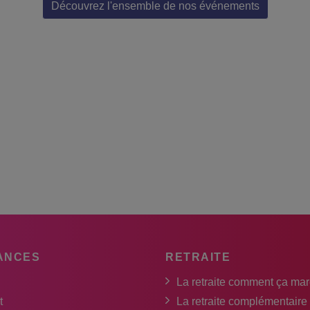
Découvrez l'ensemble de nos événements
ANCES
RETRAITE
La retraite comment ça ma
t
La retraite complémentaire