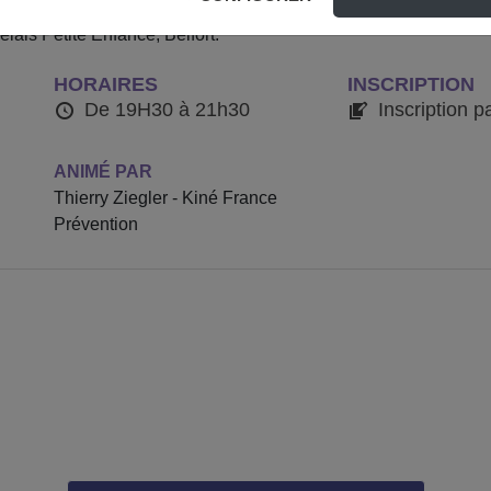
aux facteurs de risque et aux moyens de prévention des TMS, aux
elais Petite Enfance, Belfort.
HORAIRES
INSCRIPTION
De 19H30 à 21h30
Inscription p
ANIMÉ PAR
Thierry Ziegler - Kiné France
Prévention