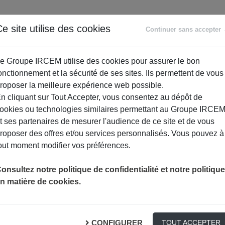
ANCE
RETRAITE
ACCOMPAGNEMENT
PR
e site utilise des cookies
Continuer sans accepter
SOCIAL
e Groupe IRCEM utilise des cookies pour assurer le bon
onctionnement et la sécurité de ses sites. Ils permettent de vous
roposer la meilleure expérience web possible.
n cliquant sur Tout Accepter, vous consentez au dépôt de
ookies ou technologies similaires permettant au Groupe IRCE
t ses partenaires de mesurer l'audience de ce site et de vous
roposer des offres et/ou services personnalisés. Vous pouvez à
out moment modifier vos préférences.
onsultez notre politique de confidentialité et notre politique
n matière de cookies.
o-squelettiques
S PROFESSIONNELS
CONFIGURER
TOUT ACCEPTER