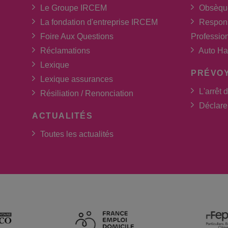
Le Groupe IRCEM
Obsèqu
La fondation d'entreprise IRCEM
Respons
Foire Aux Questions
Professio
Réclamations
Auto Ha
Lexique
PRÉVO
Lexique assurances
L'arrêt d
Résiliation / Renonciation
Déclarer
ACTUALITÉS
Toutes les actualités