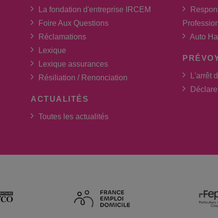
La fondation d'entreprise IRCEM
Respons
Foire Aux Questions
Professio
Réclamations
Auto Ha
Lexique
PRÉVO
Lexique assurances
L'arrêt d
Résiliation / Renonciation
Déclarer
ACTUALITÉS
Toutes les actualités