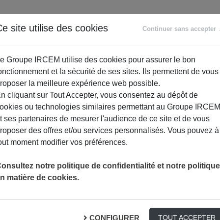
ANCE
RETRAITE
ACCOMPAGNEMENT
PR
e site utilise des cookies
Continuer sans accepter
SOCIAL
e Groupe IRCEM utilise des cookies pour assurer le bon
onctionnement et la sécurité de ses sites. Ils permettent de vous
roposer la meilleure expérience web possible.
n cliquant sur Tout Accepter, vous consentez au dépôt de
ookies ou technologies similaires permettant au Groupe IRCE
t ses partenaires de mesurer l'audience de ce site et de vous
roposer des offres et/ou services personnalisés. Vous pouvez à
out moment modifier vos préférences.
onsultez notre politique de confidentialité et notre politique
n matière de cookies.
o-squelettiques
S PROFESSIONNELS
CONFIGURER
TOUT ACCEPTER