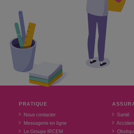
PRATIQUE
ASSUR
Nous contacter
Santé
Messagerie en ligne
Acciden
Le Groupe IRCEM
Obsèqu