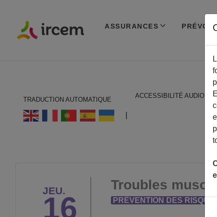
ASSURANCES
PRÉVOY
C
L
f
p
E
ACCESSIBILITÉ AUDIO
TRADUCTION AUTOMATIQUE
c
ECOUTER EN FRANÇAIS
|
e
p
t
C
e
Troubles muscul
JEU.
16
PRÉVENTION DES RISQUE