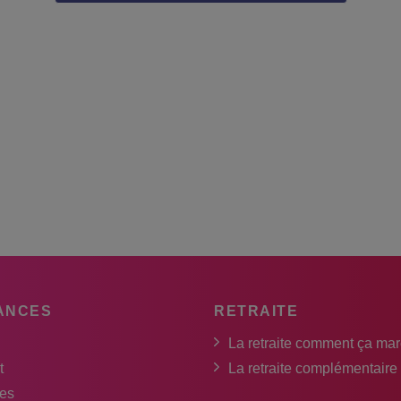
ANCES
RETRAITE
La retraite comment ça ma
t
La retraite complémentaire
es