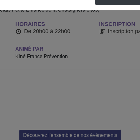
aux facteurs de risque et aux moyens de prévention des TMS, aux
elais Petite Enfance de la Chataigneraie (85)
HORAIRES
INSCRIPTION
De 20h00 à 22h00
Inscription p
ANIMÉ PAR
Kiné France Prévention
Découvrez l'ensemble de nos événements