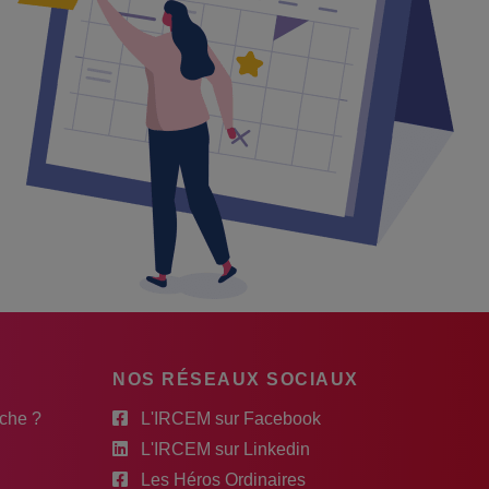
NOS RÉSEAUX SOCIAUX
rche ?
L'IRCEM sur Facebook
L'IRCEM sur Linkedin
Les Héros Ordinaires