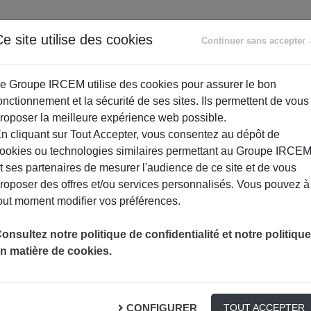
ANCE
RETRAITE
ACCOMPAGNEMENT
PR
e site utilise des cookies
Continuer sans accepter
SOCIAL
e Groupe IRCEM utilise des cookies pour assurer le bon
onctionnement et la sécurité de ses sites. Ils permettent de vous
roposer la meilleure expérience web possible.
n cliquant sur Tout Accepter, vous consentez au dépôt de
ookies ou technologies similaires permettant au Groupe IRCE
t ses partenaires de mesurer l'audience de ce site et de vous
roposer des offres et/ou services personnalisés. Vous pouvez à
out moment modifier vos préférences.
onsultez notre politique de confidentialité et notre politique
n matière de cookies.
o-squelettiques
S PROFESSIONNELS
CONFIGURER
TOUT ACCEPTER