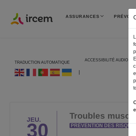
ASSURANCES
PRÉVOY
C
L
f
p
E
ACCESSIBILITÉ AUDIO
TRADUCTION AUTOMATIQUE
c
ECOUTER EN FRANÇAIS
|
e
p
t
C
e
Troubles muscul
JEU.
30
PRÉVENTION DES RISQUE