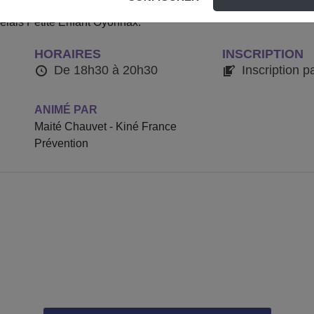
aux facteurs de risque et aux moyens de prévention des TMS, aux
Relais Petite Enfant Oyonnax.
HORAIRES
INSCRIPTION
De 18h30 à 20h30
Inscription p
ANIMÉ PAR
Maité Chauvet - Kiné France
Prévention