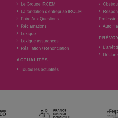
Le Groupe IRCEM
Obsèqu
La fondation d'entreprise IRCEM
Respons
Foire Aux Questions
Professio
Réclamations
Auto Ha
Lexique
PRÉVO
Lexique assurances
L'arrêt d
Résiliation / Renonciation
Déclarer
ACTUALITÉS
Toutes les actualités