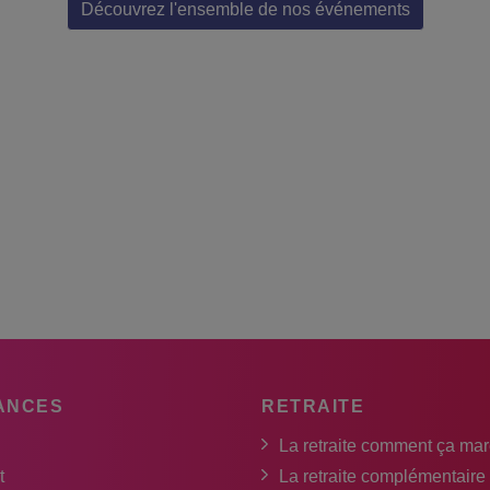
Découvrez l'ensemble de nos événements
ANCES
RETRAITE
La retraite comment ça ma
t
La retraite complémentaire