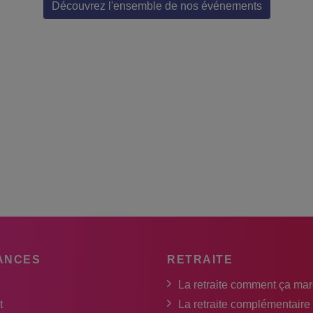
Découvrez l'ensemble de nos événements
ANCES
RETRAITE
La retraite comment ça ma
t
La retraite complémentaire