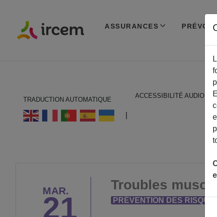
ASSURANCES
PRÉVOY
C
L
f
p
E
ACCESSIBILITÉ AUDIO
TRADUCTION AUTOMATIQUE
c
ECOUTER EN FRANÇAIS
|
e
p
t
C
e
Troubles muscul
MAR.
21
PRÉVENTION DES RISQUE