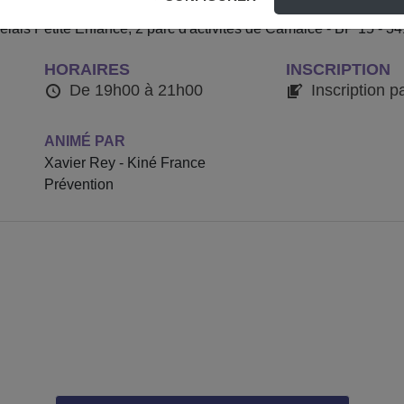
aux facteurs de risque et aux moyens de prévention des TMS, aux
Relais Petite Enfance, 2 parc d'activités de Camalcé - BP 15 - 3
HORAIRES
INSCRIPTION
De 19h00 à 21h00
Inscription p
ANIMÉ PAR
Xavier Rey - Kiné France
Prévention