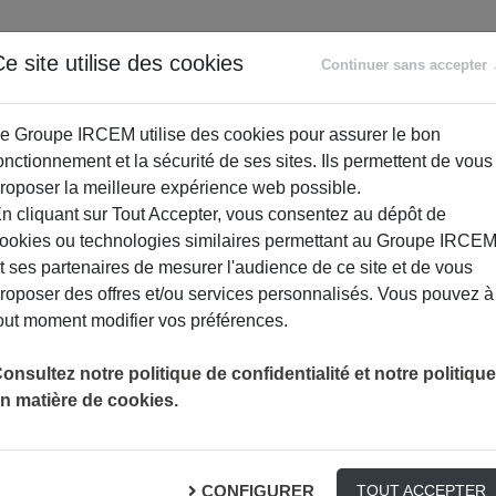
ANCE
RETRAITE
ACCOMPAGNEMENT
PR
e site utilise des cookies
Continuer sans accepter
SOCIAL
e Groupe IRCEM utilise des cookies pour assurer le bon
onctionnement et la sécurité de ses sites. Ils permettent de vous
roposer la meilleure expérience web possible.
n cliquant sur Tout Accepter, vous consentez au dépôt de
ookies ou technologies similaires permettant au Groupe IRCE
t ses partenaires de mesurer l'audience de ce site et de vous
roposer des offres et/ou services personnalisés. Vous pouvez à
out moment modifier vos préférences.
onsultez notre politique de confidentialité et notre politique
n matière de cookies.
o-squelettiques
S PROFESSIONNELS
CONFIGURER
TOUT ACCEPTER