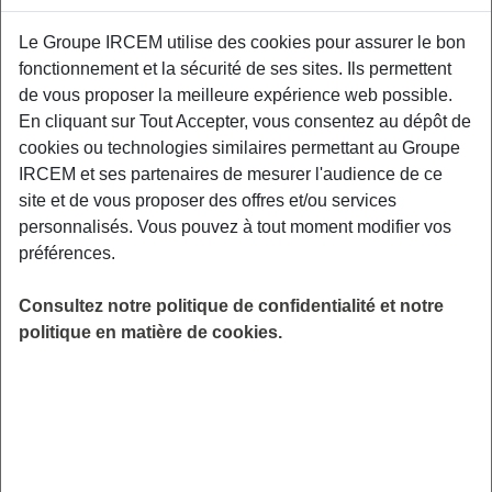
Proposé par
Le Groupe IRCEM utilise des cookies pour assurer le bon
fonctionnement et la sécurité de ses sites. Ils permettent
Sensibiliser les participants aux facteurs de
de vous proposer la meilleure expérience web possible.
risque et aux moyens de prévention des TMS,
En cliquant sur Tout Accepter, vous consentez au dépôt de
aux gestuelles et mouvements préventifs
cookies ou technologies similaires permettant au Groupe
adaptés à leurs contraintes professionnelles.
IRCEM et ses partenaires de mesurer l'audience de ce
Relais Petite Enfance de Béziers.
site et de vous proposer des offres et/ou services
personnalisés. Vous pouvez à tout moment modifier vos
LIEU
préférences.
Béziers (34)
HORAIRES
Consultez notre politique de confidentialité et notre
De 19h00 à 21h00
politique en matière de cookies.
INSCRIPTION
Inscription par email
PUBLIC
Assistant(e) Maternel(le) , Garde
d'enfant à domicile