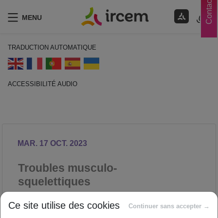
Contacts
MENU
TRADUCTION AUTOMATIQUE
ACCESSIBILITÉ AUDIO
ECOUTER EN FRANÇAIS
MAR. 17 OCT. 2023
Troubles musculo-
squelettiques
PRÉVENTION DES RISQUES
Ce site utilise des cookies
Continuer sans accepter →
PROFESSIONNELS