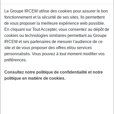
Proposé par
Le Groupe IRCEM utilise des cookies pour assurer le bon
fonctionnement et la sécurité de ses sites. Ils permettent
Sensibiliser les participants aux facteurs de
de vous proposer la meilleure expérience web possible.
risque et aux moyens de prévention des TMS,
En cliquant sur Tout Accepter, vous consentez au dépôt de
aux gestuelles et mouvements préventifs
cookies ou technologies similaires permettant au Groupe
adaptés à leurs contraintes professionnelles.
IRCEM et ses partenaires de mesurer l'audience de ce
Relais Petite Enfance, 76 bis avenue Geoffroy
site et de vous proposer des offres et/ou services
Perret, 30210 Remoulins.
personnalisés. Vous pouvez à tout moment modifier vos
préférences.
LIEU
Remoulins (30)
Consultez notre politique de confidentialité et notre
HORAIRES
politique en matière de cookies.
De 19h00 à 21h00
INSCRIPTION
Inscription par email
PUBLIC
Assistant(e) Maternel(le) , Garde
d'enfant à domicile