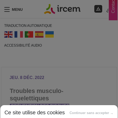
Contacts
MENU
TRADUCTION AUTOMATIQUE
ACCESSIBILITÉ AUDIO
ECOUTER EN FRANÇAIS
JEU. 8 DÉC. 2022
Troubles musculo-
squelettiques
PRÉVENTION DES RISQUES
Ce site utilise des cookies
PROFESSIONNELS
Continuer sans accepter →