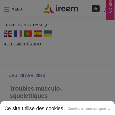
Contacts
MENU
TRADUCTION AUTOMATIQUE
ACCESSIBILITÉ AUDIO
ECOUTER EN FRANÇAIS
JEU. 20 AVR. 2023
Troubles musculo-
squelettiques
PRÉVENTION DES RISQUES
Ce site utilise des cookies
Continuer sans accepter →
PROFESSIONNELS