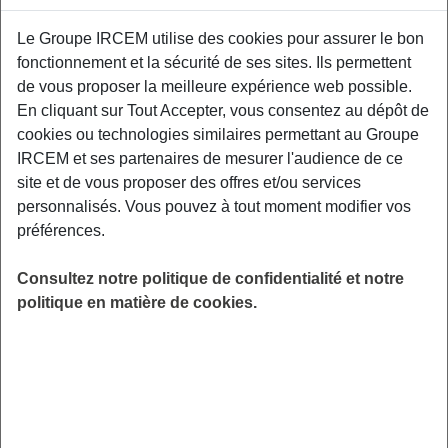
Proposé par
Le Groupe IRCEM utilise des cookies pour assurer le bon
fonctionnement et la sécurité de ses sites. Ils permettent
Sensibiliser les participants aux facteurs de
de vous proposer la meilleure expérience web possible.
risque et aux moyens de prévention des TMS,
En cliquant sur Tout Accepter, vous consentez au dépôt de
aux gestuelles et mouvements préventifs
cookies ou technologies similaires permettant au Groupe
adaptés à leurs contraintes professionnelles.
IRCEM et ses partenaires de mesurer l'audience de ce
Relais Petite Enfance, Nîmes.
site et de vous proposer des offres et/ou services
personnalisés. Vous pouvez à tout moment modifier vos
LIEU
préférences.
Nîmes (30)
HORAIRES
Consultez notre politique de confidentialité et notre
De 19h30 à 21h30
politique en matière de cookies.
INSCRIPTION
Inscription par email
PUBLIC
Assistant(e) Maternel(le) , Garde
d'enfant à domicile