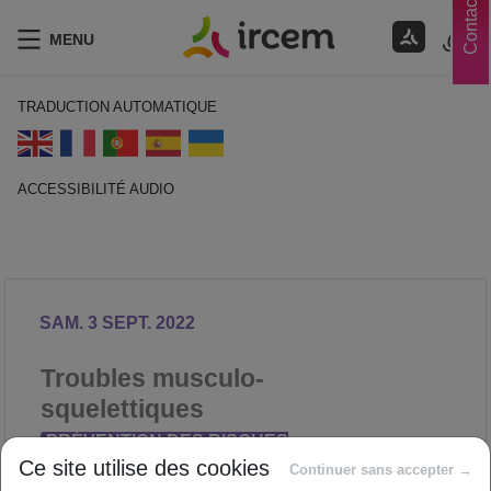
Contacts
MENU
TRADUCTION AUTOMATIQUE
ACCESSIBILITÉ AUDIO
ECOUTER EN FRANÇAIS
SAM. 3 SEPT. 2022
Troubles musculo-
squelettiques
PRÉVENTION DES RISQUES
Ce site utilise des cookies
PROFESSIONNELS
Continuer sans accepter →