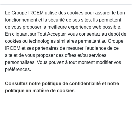
Proposé par
Le Groupe IRCEM utilise des cookies pour assurer le bon
fonctionnement et la sécurité de ses sites. Ils permettent
Sensibiliser les participants aux facteurs de
de vous proposer la meilleure expérience web possible.
risque et aux moyens de prévention des TMS,
En cliquant sur Tout Accepter, vous consentez au dépôt de
aux gestuelles et mouvements préventifs
cookies ou technologies similaires permettant au Groupe
adaptés à leurs contraintes professionnelles.
IRCEM et ses partenaires de mesurer l'audience de ce
Mairie de Chelles - Parc du Souvenir Emile
site et de vous proposer des offres et/ou services
Fouchard – 77505 Chelles
personnalisés. Vous pouvez à tout moment modifier vos
préférences.
LIEU
Chelles (77)
Consultez notre politique de confidentialité et notre
HORAIRES
politique en matière de cookies.
De 9h30 à 11h30
INSCRIPTION
Inscription par email
PUBLIC
Assistant(e) Maternel(le) , Garde
d'enfant à domicile