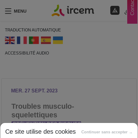
Contacts
MENU
TRADUCTION AUTOMATIQUE
ACCESSIBILITÉ AUDIO
ECOUTER EN FRANÇAIS
MER. 27 SEPT. 2023
Troubles musculo-
squelettiques
PRÉVENTION DES RISQUES
Ce site utilise des cookies
PROFESSIONNELS
Continuer sans accepter →