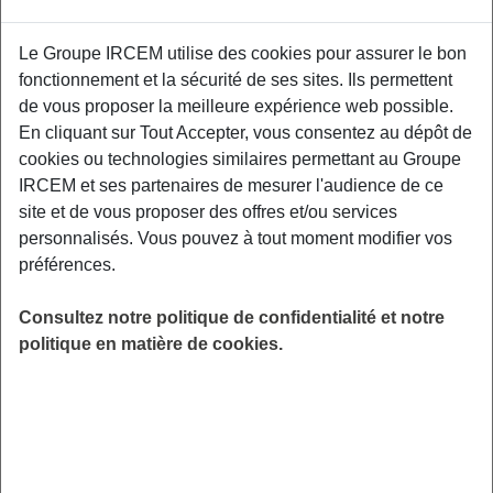
Proposé par
Le Groupe IRCEM utilise des cookies pour assurer le bon
fonctionnement et la sécurité de ses sites. Ils permettent
Sensibiliser les participants aux facteurs de
de vous proposer la meilleure expérience web possible.
risque et aux moyens de prévention des TMS,
En cliquant sur Tout Accepter, vous consentez au dépôt de
aux gestuelles et mouvements préventifs
cookies ou technologies similaires permettant au Groupe
adaptés à leurs contraintes professionnelles.
IRCEM et ses partenaires de mesurer l'audience de ce
Relais Petite Enfance, 32 rue des paons,
site et de vous proposer des offres et/ou services
76610 Le Havre.
personnalisés. Vous pouvez à tout moment modifier vos
préférences.
LIEU
Le Havre (76)
Consultez notre politique de confidentialité et notre
HORAIRES
politique en matière de cookies.
De 9h00 à 12h00
INSCRIPTION
Inscription par email
PUBLIC
Assistant(e) Maternel(le) , Garde
d'enfant à domicile