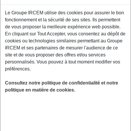
Proposé par
Le Groupe IRCEM utilise des cookies pour assurer le bon
fonctionnement et la sécurité de ses sites. Ils permettent
Sensibiliser les participants aux facteurs de
de vous proposer la meilleure expérience web possible.
risque et aux moyens de prévention des TMS,
En cliquant sur Tout Accepter, vous consentez au dépôt de
aux gestuelles et mouvements préventifs
cookies ou technologies similaires permettant au Groupe
adaptés à leurs contraintes professionnelles.
IRCEM et ses partenaires de mesurer l'audience de ce
Relais Petite Enfance, 6 rue de Légnano,
site et de vous proposer des offres et/ou services
92700 Colombes.
personnalisés. Vous pouvez à tout moment modifier vos
préférences.
LIEU
Colombes (92)
Consultez notre politique de confidentialité et notre
HORAIRES
politique en matière de cookies.
De 19h00 à 21h00
INSCRIPTION
Inscription par email
PUBLIC
Assistant(e) Maternel(le) , Garde
d'enfant à domicile