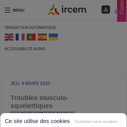
Contacts
MENU
TRADUCTION AUTOMATIQUE
ACCESSIBILITÉ AUDIO
ECOUTER EN FRANÇAIS
JEU. 9 MARS 2023
Troubles musculo-
squelettiques
PRÉVENTION DES RISQUES
Ce site utilise des cookies
PROFESSIONNELS
Continuer sans accepter →