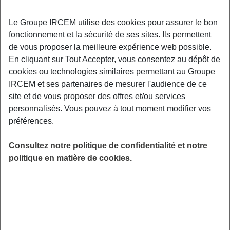
Proposé par
Le Groupe IRCEM utilise des cookies pour assurer le bon
fonctionnement et la sécurité de ses sites. Ils permettent
Sensibiliser les participants aux facteurs de
de vous proposer la meilleure expérience web possible.
risque et aux moyens de prévention des TMS,
En cliquant sur Tout Accepter, vous consentez au dépôt de
aux gestuelles et mouvements préventifs
cookies ou technologies similaires permettant au Groupe
adaptés à leurs contraintes professionnelles.
IRCEM et ses partenaires de mesurer l'audience de ce
EVOLA93 2 Rue Louis Nadot - 93500 Pantin.
site et de vous proposer des offres et/ou services
personnalisés. Vous pouvez à tout moment modifier vos
LIEU
préférences.
Pantin (93)
HORAIRES
Consultez notre politique de confidentialité et notre
De 10h00 à 12h00
politique en matière de cookies.
INSCRIPTION
Inscription par email
PUBLIC
Assistant(e) Maternel(le) , Garde
d'enfant à domicile