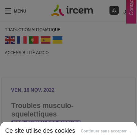
Contacts
MENU
TRADUCTION AUTOMATIQUE
ACCESSIBILITÉ AUDIO
ECOUTER EN FRANÇAIS
VEN. 18 NOV. 2022
Troubles musculo-
squelettiques
PRÉVENTION DES RISQUES
Ce site utilise des cookies
PROFESSIONNELS
Continuer sans accepter →