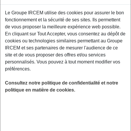
Proposé par
Le Groupe IRCEM utilise des cookies pour assurer le bon
fonctionnement et la sécurité de ses sites. Ils permettent
Sensibiliser les participants aux facteurs de
de vous proposer la meilleure expérience web possible.
risque et aux moyens de prévention des TMS,
En cliquant sur Tout Accepter, vous consentez au dépôt de
aux gestuelles et mouvements préventifs
cookies ou technologies similaires permettant au Groupe
adaptés à leurs contraintes professionnelles.
IRCEM et ses partenaires de mesurer l'audience de ce
Relais d'Assistantes Maternelles de Marseille,
site et de vous proposer des offres et/ou services
9ème et 10ème.
personnalisés. Vous pouvez à tout moment modifier vos
préférences.
LIEU
Marseille (13)
Consultez notre politique de confidentialité et notre
HORAIRES
politique en matière de cookies.
De 19h00 à 21h00
INSCRIPTION
Inscription par email
PUBLIC
Assistant(e) Maternel(le) , Garde
d'enfant à domicile