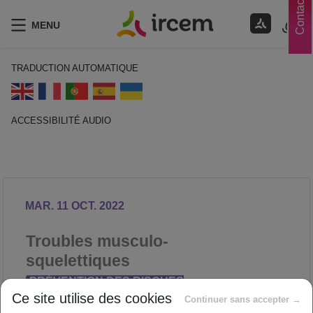
Contacts
MENU
TRADUCTION AUTOMATIQUE
ACCESSIBILITÉ AUDIO
ECOUTER EN FRANÇAIS
MAR. 11 OCT. 2022
Troubles musculo-
squelettiques
PRÉVENTION DES RISQUES
Ce site utilise des cookies
PROFESSIONNELS
Continuer sans accepter →