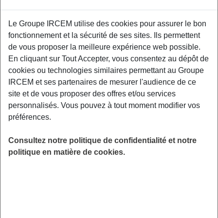
Proposé par
Le Groupe IRCEM utilise des cookies pour assurer le bon
fonctionnement et la sécurité de ses sites. Ils permettent
Sensibiliser les participants aux facteurs de
de vous proposer la meilleure expérience web possible.
risque et aux moyens de prévention des TMS,
En cliquant sur Tout Accepter, vous consentez au dépôt de
aux gestuelles et mouvements préventifs
cookies ou technologies similaires permettant au Groupe
adaptés à leurs contraintes professionnelles.
IRCEM et ses partenaires de mesurer l'audience de ce
Relai Petite Enfance, 5-7, rue Bonne – 05000
site et de vous proposer des offres et/ou services
Gap.
personnalisés. Vous pouvez à tout moment modifier vos
préférences.
LIEU
Gap (05)
Consultez notre politique de confidentialité et notre
HORAIRES
politique en matière de cookies.
De 19h00 à 21h00
INSCRIPTION
Inscription par email
PUBLIC
Assistant(e) Maternel(le) , Garde
d'enfant à domicile