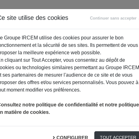
ANCE
RETRAITE
ACCOMPAGNEMENT
PR
e site utilise des cookies
Continuer sans accepter
SOCIAL
e Groupe IRCEM utilise des cookies pour assurer le bon
onctionnement et la sécurité de ses sites. Ils permettent de vous
roposer la meilleure expérience web possible.
n cliquant sur Tout Accepter, vous consentez au dépôt de
ookies ou technologies similaires permettant au Groupe IRCE
t ses partenaires de mesurer l'audience de ce site et de vous
roposer des offres et/ou services personnalisés. Vous pouvez à
out moment modifier vos préférences.
onsultez notre politique de confidentialité et notre politique
n matière de cookies.
produits ménagers écologiques
S PROFESSIONNELS
CONFIGURER
TOUT ACCEPTER