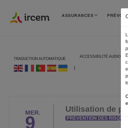
ASSURANCES
PRÉVOY
C
L
f
p
E
ACCESSIBILITÉ AUDIO
TRADUCTION AUTOMATIQUE
c
ECOUTER EN FRANÇAIS
|
e
p
t
C
e
Utilisation de 
MER.
9
PRÉVENTION DES RISQUE