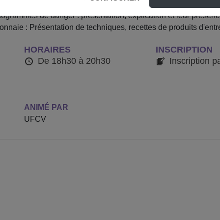
de produits d'entretien existants et leurs rôles . Quelles sont le
ctogrammes de danger : présentation, explication et leur présenc
nnaie : Présentation de techniques, recettes de produits d'entr
HORAIRES
INSCRIPTION
De 18h30 à 20h30
Inscription p
ANIMÉ PAR
UFCV