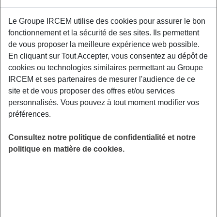
Proposé par
Le Groupe IRCEM utilise des cookies pour assurer le bon
fonctionnement et la sécurité de ses sites. Ils permettent
Sensibiliser les participants aux facteurs de
de vous proposer la meilleure expérience web possible.
risque et aux moyens de prévention des TMS,
En cliquant sur Tout Accepter, vous consentez au dépôt de
aux gestuelles et mouvements préventifs
cookies ou technologies similaires permettant au Groupe
adaptés à leurs contraintes professionnelles.
IRCEM et ses partenaires de mesurer l'audience de ce
Relai Petite Enfance, 15 Allée des Camélias -
site et de vous proposer des offres et/ou services
40230 Saint-Vincent-de-Tyrosse.
personnalisés. Vous pouvez à tout moment modifier vos
préférences.
LIEU
Saint-Vincent-de-Tyrosse (40)
Consultez notre politique de confidentialité et notre
HORAIRES
politique en matière de cookies.
De 19h30 à 21h30
INSCRIPTION
Inscription par email
PUBLIC
Assistant(e) Maternel(le) , Garde
d'enfant à domicile