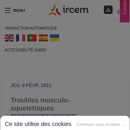
Contacts
MENU
TRADUCTION AUTOMATIQUE
ACCESSIBILITÉ AUDIO
ECOUTER EN FRANÇAIS
JEU. 9 FÉVR. 2023
Troubles musculo-
squelettiques
PRÉVENTION DES RISQUES
Ce site utilise des cookies
PROFESSIONNELS
Continuer sans accepter →