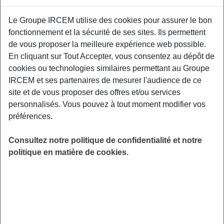
Proposé par
Le Groupe IRCEM utilise des cookies pour assurer le bon
fonctionnement et la sécurité de ses sites. Ils permettent
Sensibiliser les participants aux facteurs de
de vous proposer la meilleure expérience web possible.
risque et aux moyens de prévention des TMS,
En cliquant sur Tout Accepter, vous consentez au dépôt de
aux gestuelles et mouvements préventifs
cookies ou technologies similaires permettant au Groupe
adaptés à leurs contraintes professionnelles.
IRCEM et ses partenaires de mesurer l'audience de ce
Espace Social et Formation à Saint Martin du
site et de vous proposer des offres et/ou services
Var 06670.
personnalisés. Vous pouvez à tout moment modifier vos
préférences.
LIEU
Saint Martin du Var (06)
Consultez notre politique de confidentialité et notre
HORAIRES
politique en matière de cookies.
De 14h00 à 16h00
INSCRIPTION
Inscription par email
PUBLIC
Salarié du Particulier Employeur