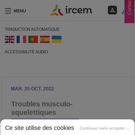
Contacts
MENU
TRADUCTION AUTOMATIQUE
ACCESSIBILITÉ AUDIO
ECOUTER EN FRANÇAIS
MAR. 25 OCT. 2022
Troubles musculo-
squelettiques
PRÉVENTION DES RISQUES
Ce site utilise des cookies
Continuer sans accepter →
PROFESSIONNELS