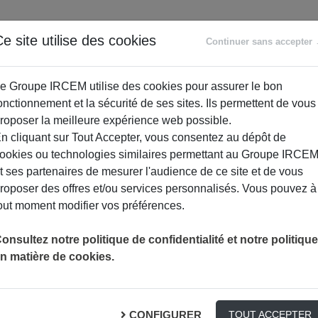
ANCE
RETRAITE
ACCOMPAGNEMENT
PR
e site utilise des cookies
Continuer sans accepter
SOCIAL
e Groupe IRCEM utilise des cookies pour assurer le bon
onctionnement et la sécurité de ses sites. Ils permettent de vous
roposer la meilleure expérience web possible.
n cliquant sur Tout Accepter, vous consentez au dépôt de
ookies ou technologies similaires permettant au Groupe IRCE
t ses partenaires de mesurer l'audience de ce site et de vous
roposer des offres et/ou services personnalisés. Vous pouvez à
out moment modifier vos préférences.
onsultez notre politique de confidentialité et notre politique
n matière de cookies.
o-squelettiques
S PROFESSIONNELS
CONFIGURER
TOUT ACCEPTER