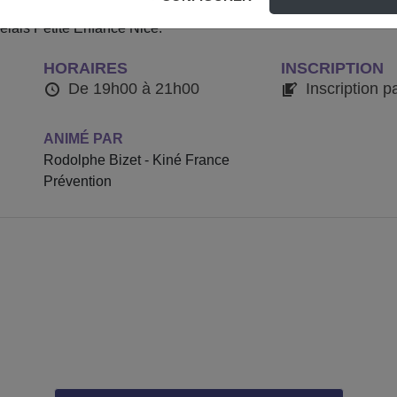
aux facteurs de risque et aux moyens de prévention des TMS, aux
elais Petite Enfance Nice.
HORAIRES
INSCRIPTION
De 19h00 à 21h00
Inscription p
ANIMÉ PAR
Rodolphe Bizet - Kiné France
Prévention