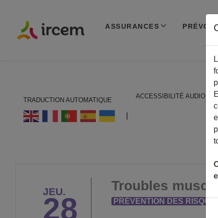
ASSURANCES
PRÉVOY
C
L
f
p
E
ACCESSIBILITÉ AUDIO
TRADUCTION AUTOMATIQUE
c
ECOUTER EN FRANÇAIS
|
e
p
t
C
e
Troubles muscul
JEU.
28
PRÉVENTION DES RISQUE