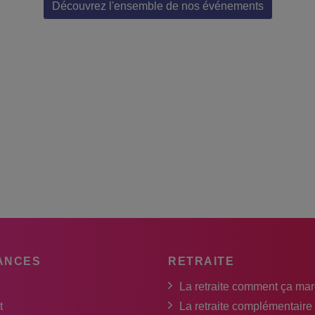
Découvrez l'ensemble de nos événements
ANCES
RETRAITE
La retraite comment ça ma
t
La retraite complémentaire