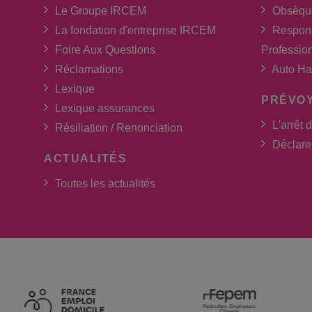
Le Groupe IRCEM
Obsèqu
La fondation d'entreprise IRCEM
Respons
Foire Aux Questions
Professio
Réclamations
Auto Ha
Lexique
PRÉVO
Lexique assurances
L'arrêt d
Résiliation / Renonciation
Déclarer
ACTUALITÉS
Toutes les actualités