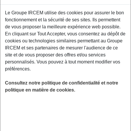
Proposé par
Le Groupe IRCEM utilise des cookies pour assurer le bon
fonctionnement et la sécurité de ses sites. Ils permettent
Sensibiliser les participants aux facteurs de
de vous proposer la meilleure expérience web possible.
risque et aux moyens de prévention des TMS,
En cliquant sur Tout Accepter, vous consentez au dépôt de
aux gestuelles et mouvements préventifs
cookies ou technologies similaires permettant au Groupe
adaptés à leurs contraintes professionnelles.
IRCEM et ses partenaires de mesurer l'audience de ce
Salle du Pôle Simone Veil, 26 Rue Aurel
site et de vous proposer des offres et/ou services
Chazeau, St Médard en Jalles 33160.
personnalisés. Vous pouvez à tout moment modifier vos
préférences.
LIEU
St Médard en Jalles (33)
Consultez notre politique de confidentialité et notre
HORAIRES
politique en matière de cookies.
De 19h00 à 21h00
INSCRIPTION
Inscription par email
PUBLIC
Assistant(e) Maternel(le) , Garde
d'enfant à domicile