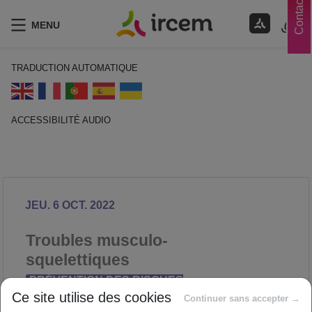
Contacts
MENU
TRADUCTION AUTOMATIQUE
ACCESSIBILITÉ AUDIO
ECOUTER EN FRANÇAIS
JEU. 6 OCT. 2022
Troubles musculo-
squelettiques
PRÉVENTION DES RISQUES
Ce site utilise des cookies
PROFESSIONNELS
Continuer sans accepter →