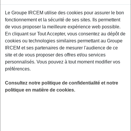
Proposé par
Le Groupe IRCEM utilise des cookies pour assurer le bon
fonctionnement et la sécurité de ses sites. Ils permettent
Sensibiliser les participants aux facteurs de
de vous proposer la meilleure expérience web possible.
risque et aux moyens de prévention des TMS,
En cliquant sur Tout Accepter, vous consentez au dépôt de
aux gestuelles et mouvements préventifs
cookies ou technologies similaires permettant au Groupe
adaptés à leurs contraintes professionnelles.
IRCEM et ses partenaires de mesurer l'audience de ce
Relais Petite Enfance, 11 rue de New York,
site et de vous proposer des offres et/ou services
87100 Limoges.
personnalisés. Vous pouvez à tout moment modifier vos
préférences.
LIEU
Limoges (87)
Consultez notre politique de confidentialité et notre
HORAIRES
politique en matière de cookies.
De 20h00 à 22h00
INSCRIPTION
Inscription par email
PUBLIC
Assistant(e) Maternel(le) , Garde
d'enfant à domicile