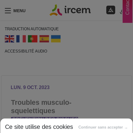
Contacts
MENU
TRADUCTION AUTOMATIQUE
ACCESSIBILITÉ AUDIO
ECOUTER EN FRANÇAIS
LUN. 9 OCT. 2023
Troubles musculo-
squelettiques
PRÉVENTION DES RISQUES
Ce site utilise des cookies
PROFESSIONNELS
Continuer sans accepter →