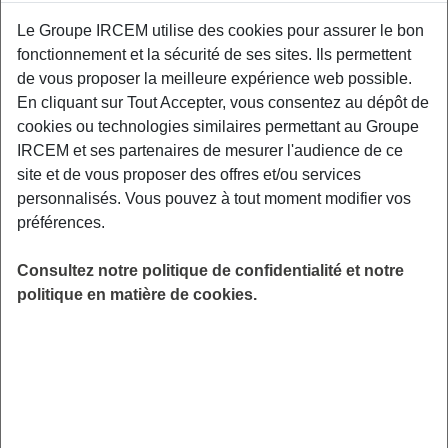
Proposé par
Le Groupe IRCEM utilise des cookies pour assurer le bon
fonctionnement et la sécurité de ses sites. Ils permettent
de vous proposer la meilleure expérience web possible.
Sensibiliser les participants aux facteurs de
En cliquant sur Tout Accepter, vous consentez au dépôt de
risque et aux moyens de prévention des TMS,
cookies ou technologies similaires permettant au Groupe
aux gestuelles et mouvements préventifs
IRCEM et ses partenaires de mesurer l'audience de ce
adaptés à leurs contraintes professionnelles.
site et de vous proposer des offres et/ou services
personnalisés. Vous pouvez à tout moment modifier vos
LIEU
préférences.
Riom (63)
HORAIRES
Consultez notre politique de confidentialité et notre
De 14h30 à 16h30
politique en matière de cookies.
INSCRIPTION
Inscription par email
PUBLIC
Salarié du Particulier Employeur
FORMAT