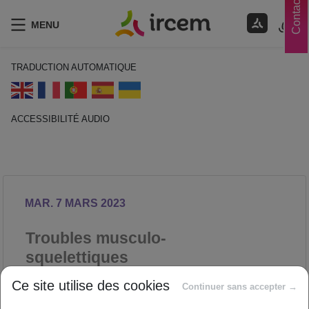
Contacts
MENU
TRADUCTION AUTOMATIQUE
ACCESSIBILITÉ AUDIO
ECOUTER EN FRANÇAIS
MAR. 7 MARS 2023
Troubles musculo-
squelettiques
PRÉVENTION DES RISQUES
Ce site utilise des cookies
Continuer sans accepter →
PROFESSIONNELS