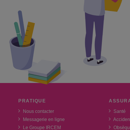
PRATIQUE
ASSUR
Nous contacter
Santé
Messagerie en ligne
Acciden
Le Groupe IRCEM
Obsèqu