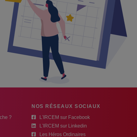
NOS RÉSEAUX SOCIAUX
rche ?
L'IRCEM sur Facebook
L'IRCEM sur Linkedin
Les Héros Ordinaires