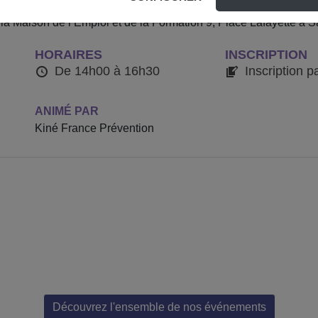
aux facteurs de risque et aux moyens de prévention des TMS, aux
 la Maison de l’Emploi et de la Formation 9, Place Lafayette à S
HORAIRES
INSCRIPTION
De 14h00 à 16h30
Inscription p
ANIMÉ PAR
Kiné France Prévention
Découvrez l'ensemble de nos événements