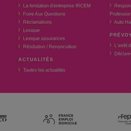
La fondation d'entreprise IRCEM
Respons
Foire Aux Questions
Professio
Réclamations
Auto Ha
Lexique
PRÉVO
Lexique assurances
L'arrêt d
Résiliation / Renonciation
Déclarer
ACTUALITÉS
Toutes les actualités