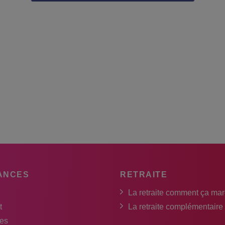
ANCES
RETRAITE
La retraite comment ça ma
t
La retraite complémentaire
es