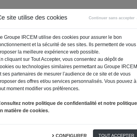
ANCE
RETRAITE
ACCOMPAGNEMENT
PR
e site utilise des cookies
Continuer sans accepter
SOCIAL
e Groupe IRCEM utilise des cookies pour assurer le bon
onctionnement et la sécurité de ses sites. Ils permettent de vous
roposer la meilleure expérience web possible.
n cliquant sur Tout Accepter, vous consentez au dépôt de
ookies ou technologies similaires permettant au Groupe IRCE
t ses partenaires de mesurer l'audience de ce site et de vous
roposer des offres et/ou services personnalisés. Vous pouvez à
out moment modifier vos préférences.
onsultez notre politique de confidentialité et notre politique
n matière de cookies.
o-squelettiques
S PROFESSIONNELS
CONFIGURER
TOUT ACCEPTER