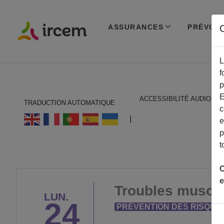
ASSURANCES
PRÉVOY
C
L
f
p
E
ACCESSIBILITÉ AUDIO
TRADUCTION AUTOMATIQUE
c
ECOUTER EN FRANÇAIS
|
e
p
t
C
e
Troubles muscul
LUN.
24
PRÉVENTION DES RISQUE