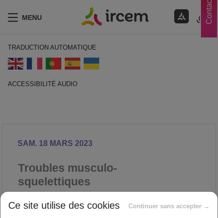
Contacts
MENU
TRADUCTION AUTOMATIQUE
ACCESSIBILITÉ AUDIO
ECOUTER EN FRANÇAIS
SAM. 18 MARS 2023
Troubles musculo-
squelettiques
PRÉVENTION DES RISQUES
Ce site utilise des cookies
Continuer sans accepter →
PROFESSIONNELS