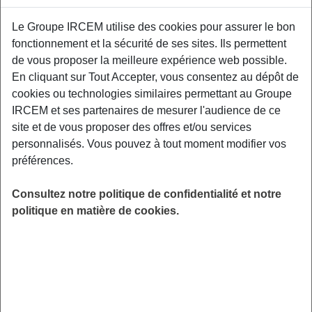
Proposé par
Le Groupe IRCEM utilise des cookies pour assurer le bon
fonctionnement et la sécurité de ses sites. Ils permettent
Sensibiliser les participants aux facteurs de
de vous proposer la meilleure expérience web possible.
risque et aux moyens de prévention des TMS,
En cliquant sur Tout Accepter, vous consentez au dépôt de
aux gestuelles et mouvements préventifs
cookies ou technologies similaires permettant au Groupe
adaptés à leurs contraintes professionnelles.
IRCEM et ses partenaires de mesurer l'audience de ce
Poix-de-Picardie (80290)
site et de vous proposer des offres et/ou services
personnalisés. Vous pouvez à tout moment modifier vos
LIEU
préférences.
Poix-de-Picardie (80)
HORAIRES
Consultez notre politique de confidentialité et notre
De 19h30 à 21h30
politique en matière de cookies.
INSCRIPTION
Inscription par email
PUBLIC
Assistant(e) Maternel(le) , Garde
d'enfant à domicile