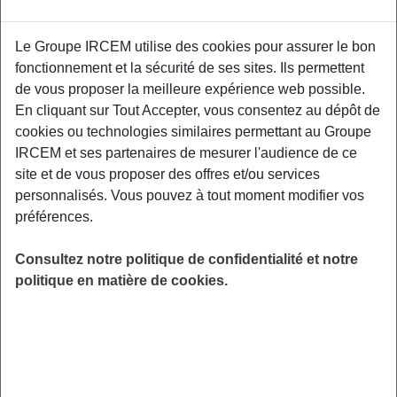
Proposé par
Le Groupe IRCEM utilise des cookies pour assurer le bon
fonctionnement et la sécurité de ses sites. Ils permettent
Sensibiliser les participants aux facteurs de
de vous proposer la meilleure expérience web possible.
risque et aux moyens de prévention des TMS,
En cliquant sur Tout Accepter, vous consentez au dépôt de
aux gestuelles et mouvements préventifs
cookies ou technologies similaires permettant au Groupe
adaptés à leurs contraintes professionnelles.
IRCEM et ses partenaires de mesurer l'audience de ce
Communauté d’Agglomération de la Baie de
site et de vous proposer des offres et/ou services
Somme, 35 rue du Docteur Léger, 80230 Saint-
personnalisés. Vous pouvez à tout moment modifier vos
Valéry-sur-Somme.
préférences.
LIEU
Consultez notre politique de confidentialité et notre
Saint-Valéry-sur-Somme ou Pendé
politique en matière de cookies.
(80)
HORAIRES
De 19h30 à 21h30
INSCRIPTION
Inscription par email
PUBLIC