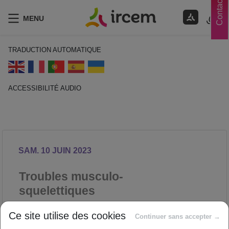
Contacts
MENU
TRADUCTION AUTOMATIQUE
ACCESSIBILITÉ AUDIO
ECOUTER EN FRANÇAIS
SAM. 10 JUIN 2023
Troubles musculo-
squelettiques
PRÉVENTION DES RISQUES
Ce site utilise des cookies
Continuer sans accepter →
PROFESSIONNELS