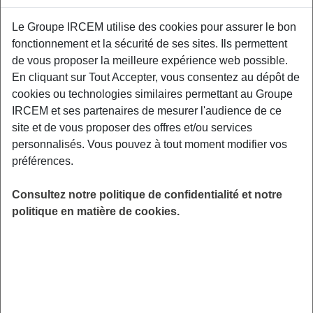
Proposé par
Le Groupe IRCEM utilise des cookies pour assurer le bon
fonctionnement et la sécurité de ses sites. Ils permettent
Sensibiliser les participants aux facteurs de
de vous proposer la meilleure expérience web possible.
risque et aux moyens de prévention des TMS,
En cliquant sur Tout Accepter, vous consentez au dépôt de
aux gestuelles et mouvements préventifs
cookies ou technologies similaires permettant au Groupe
adaptés à leurs contraintes professionnelles.
IRCEM et ses partenaires de mesurer l'audience de ce
Relais Petite Enfance de Somain.
site et de vous proposer des offres et/ou services
personnalisés. Vous pouvez à tout moment modifier vos
LIEU
préférences.
Somain (59)
HORAIRES
Consultez notre politique de confidentialité et notre
De 10h00 à 12h00
politique en matière de cookies.
INSCRIPTION
Inscription par email
PUBLIC
Assistant(e) Maternel(le) , Garde
d'enfant à domicile