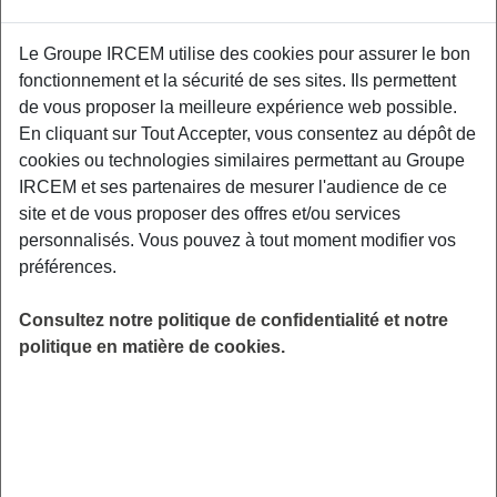
Le Groupe IRCEM utilise des cookies pour assurer le bon
Evoquer les relations avec le parent Particulier
fonctionnement et la sécurité de ses sites. Ils permettent
Employeur, le positionnement en cas de
de vous proposer la meilleure expérience web possible.
désaccord sur la qualité d’accueil- situations
En cliquant sur Tout Accepter, vous consentez au dépôt de
difficiles avec l’enfant, les difficultés à concilier
cookies ou technologies similaires permettant au Groupe
la vie privée et la vie professionnelle, le
IRCEM et ses partenaires de mesurer l'audience de ce
sentiment d’isolement de la Garde d'enfants à
site et de vous proposer des offres et/ou services
domicile...autour d'une table ronde avec un
personnalisés. Vous pouvez à tout moment modifier vos
psychologue expert sur ces sujets. Particulier
préférences.
Emploi : 15 rue d'Abbeville - 75010 Paris.
Consultez notre politique de confidentialité et notre
LIEU
politique en matière de cookies.
Paris (75)
HORAIRES
De 14h00 à 16h00
INSCRIPTION
Inscription par email
PUBLIC