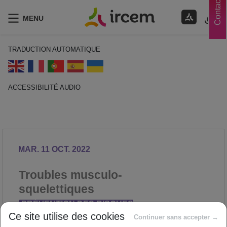
Contacts
MENU
TRADUCTION AUTOMATIQUE
ACCESSIBILITÉ AUDIO
ECOUTER EN FRANÇAIS
MAR. 11 OCT. 2022
Troubles musculo-
squelettiques
PRÉVENTION DES RISQUES
Ce site utilise des cookies
PROFESSIONNELS
Continuer sans accepter →