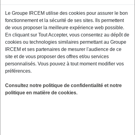
Proposé par
Le Groupe IRCEM utilise des cookies pour assurer le bon
fonctionnement et la sécurité de ses sites. Ils permettent
Sensibiliser les participants aux facteurs de
de vous proposer la meilleure expérience web possible.
risque et aux moyens de prévention des TMS,
En cliquant sur Tout Accepter, vous consentez au dépôt de
aux gestuelles et mouvements préventifs
cookies ou technologies similaires permettant au Groupe
adaptés à leurs contraintes professionnelles.
IRCEM et ses partenaires de mesurer l'audience de ce
Relais Petite Enfance de Cognac (6 rue de la
site et de vous proposer des offres et/ou services
Prédasse, 16100)
personnalisés. Vous pouvez à tout moment modifier vos
préférences.
LIEU
Cognac (16)
Consultez notre politique de confidentialité et notre
HORAIRES
politique en matière de cookies.
De 19h30 à 21h30
INSCRIPTION
Inscription par email
PUBLIC
Assistant(e) Maternel(le) , Garde
d'enfant à domicile