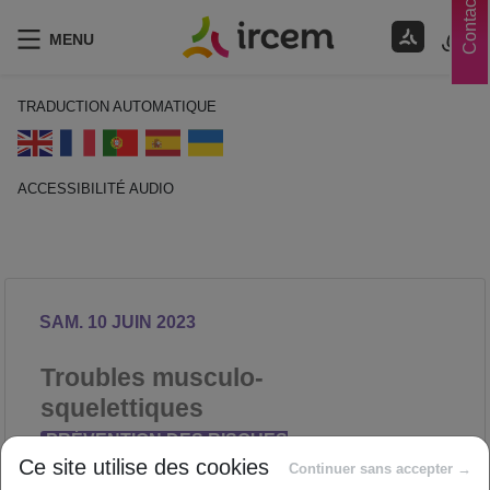
Contacts
MENU
TRADUCTION AUTOMATIQUE
ACCESSIBILITÉ AUDIO
ECOUTER EN FRANÇAIS
SAM. 10 JUIN 2023
Troubles musculo-
squelettiques
PRÉVENTION DES RISQUES
Ce site utilise des cookies
PROFESSIONNELS
Continuer sans accepter →