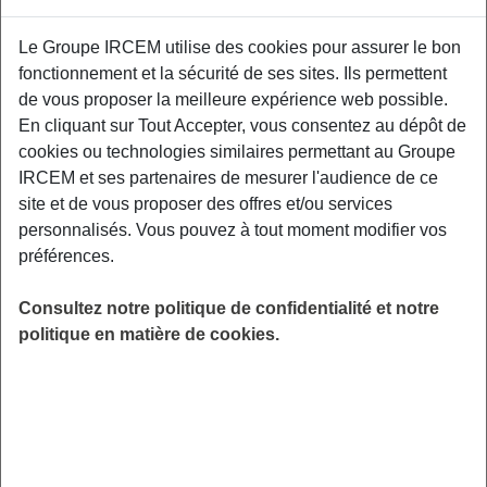
Proposé par
Le Groupe IRCEM utilise des cookies pour assurer le bon
fonctionnement et la sécurité de ses sites. Ils permettent
Sensibiliser les participants aux facteurs de
de vous proposer la meilleure expérience web possible.
risque et aux moyens de prévention des TMS,
En cliquant sur Tout Accepter, vous consentez au dépôt de
aux gestuelles et mouvements préventifs
cookies ou technologies similaires permettant au Groupe
adaptés à leurs contraintes professionnelles.
IRCEM et ses partenaires de mesurer l'audience de ce
Relais Petite Enfance - La Possession - La
site et de vous proposer des offres et/ou services
Réunion.
personnalisés. Vous pouvez à tout moment modifier vos
préférences.
LIEU
La possession (974)
Consultez notre politique de confidentialité et notre
HORAIRES
politique en matière de cookies.
De 9h30 à 11h30
INSCRIPTION
Inscription par email
PUBLIC
Assistant(e) Maternel(le) , Garde
d'enfant à domicile