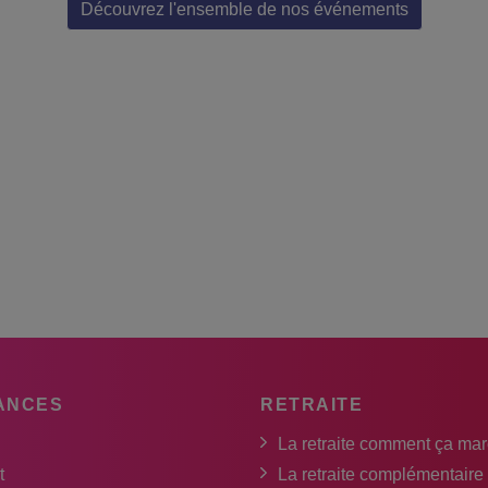
Découvrez l'ensemble de nos événements
ANCES
RETRAITE
La retraite comment ça ma
t
La retraite complémentaire