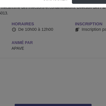
if pour vous sensibiliser aux risques liés à la manipulation des p
mécanisme des infections et contaminations. Direction des Famil
5013.
HORAIRES
INSCRIPTION
De 10h00 à 12h00
Inscription p
ANIMÉ PAR
APAVE