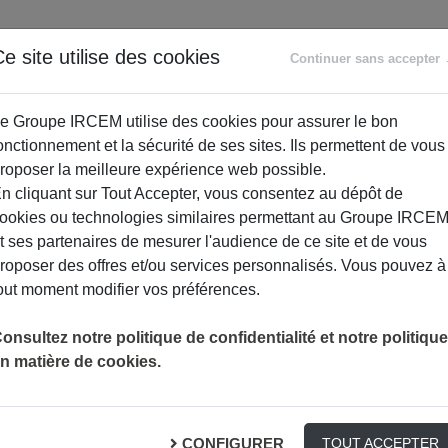
ANCE
RETRAITE
ACCOMPAGNEMENT
PR
e site utilise des cookies
Continuer sans accepter
SOCIAL
e Groupe IRCEM utilise des cookies pour assurer le bon
onctionnement et la sécurité de ses sites. Ils permettent de vous
roposer la meilleure expérience web possible.
n cliquant sur Tout Accepter, vous consentez au dépôt de
ookies ou technologies similaires permettant au Groupe IRCE
t ses partenaires de mesurer l'audience de ce site et de vous
roposer des offres et/ou services personnalisés. Vous pouvez à
out moment modifier vos préférences.
onsultez notre politique de confidentialité et notre politique
n matière de cookies.
 aux risques biologiques et chimi
S PROFESSIONNELS
CONFIGURER
TOUT ACCEPTER