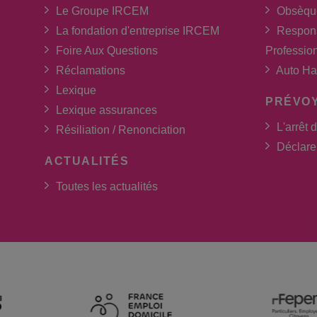
Le Groupe IRCEM
Obsèqu
La fondation d'entreprise IRCEM
Respons
Foire Aux Questions
Professio
Réclamations
Auto Ha
Lexique
PRÉVO
Lexique assurances
L'arrêt d
Résiliation / Renonciation
Déclarer
ACTUALITÉS
Toutes les actualités