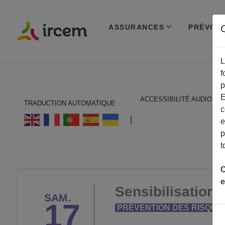
ASSURANCES
PRÉVOY
C
L
f
p
E
ACCESSIBILITÉ AUDIO
TRADUCTION AUTOMATIQUE
c
ECOUTER EN FRANÇAIS
|
e
p
t
C
e
Sensibilisation
SAM.
17
PRÉVENTION DES RISQUE