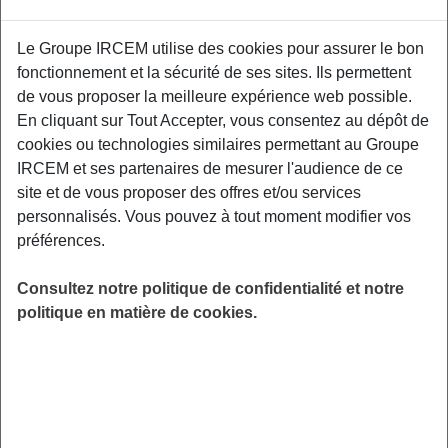
Proposé par
Le Groupe IRCEM utilise des cookies pour assurer le bon
fonctionnement et la sécurité de ses sites. Ils permettent
Un atelier ludique et participatif pour vous
de vous proposer la meilleure expérience web possible.
sensibiliser aux risques liés à la manipulation
En cliquant sur Tout Accepter, vous consentez au dépôt de
des produits d'entretien, leur stockage au sein
cookies ou technologies similaires permettant au Groupe
du domicile. Vous découvrirez également le
IRCEM et ses partenaires de mesurer l'audience de ce
mécanisme des infections et contaminations.
site et de vous proposer des offres et/ou services
Particulier Emploi, 91 avenue Aristide Briand,
personnalisés. Vous pouvez à tout moment modifier vos
35000 Rennes.
préférences.
LIEU
Consultez notre politique de confidentialité et notre
Rennes (35)
politique en matière de cookies.
HORAIRES
De 19h00 à 21hO0
INSCRIPTION
Inscription par email
PUBLIC