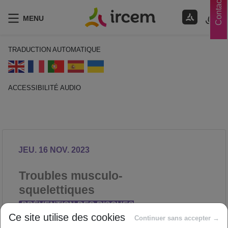
Contacts
MENU
TRADUCTION AUTOMATIQUE
ACCESSIBILITÉ AUDIO
ECOUTER EN FRANÇAIS
JEU. 16 NOV. 2023
Troubles musculo-
squelettiques
PRÉVENTION DES RISQUES
Ce site utilise des cookies
PROFESSIONNELS
Continuer sans accepter →