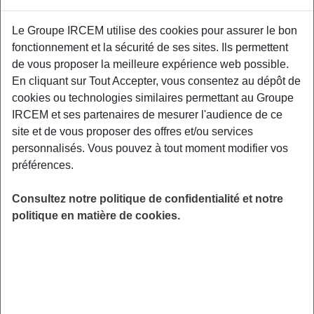
Proposé par
Le Groupe IRCEM utilise des cookies pour assurer le bon
fonctionnement et la sécurité de ses sites. Ils permettent
Sensibiliser les participants aux facteurs de
de vous proposer la meilleure expérience web possible.
risque et aux moyens de prévention des TMS,
En cliquant sur Tout Accepter, vous consentez au dépôt de
aux gestuelles et mouvements préventifs
cookies ou technologies similaires permettant au Groupe
adaptés à leurs contraintes professionnelles.
IRCEM et ses partenaires de mesurer l'audience de ce
Relais Petite Enfance, Allée de Provence,
site et de vous proposer des offres et/ou services
44400 Rezé.
personnalisés. Vous pouvez à tout moment modifier vos
préférences.
LIEU
Rezé (44)
Consultez notre politique de confidentialité et notre
HORAIRES
politique en matière de cookies.
De 20h00 à 22h00
INSCRIPTION
Inscription par email
PUBLIC
Assistant(e) Maternel(le) , Garde
d'enfant à domicile