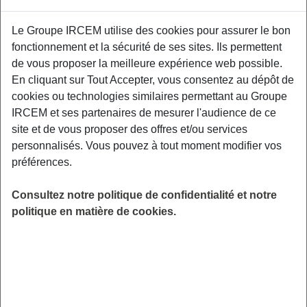
Proposé par
Le Groupe IRCEM utilise des cookies pour assurer le bon
fonctionnement et la sécurité de ses sites. Ils permettent
Sensibiliser les participants aux facteurs de
de vous proposer la meilleure expérience web possible.
risque et aux moyens de prévention des TMS,
En cliquant sur Tout Accepter, vous consentez au dépôt de
aux gestuelles et mouvements préventifs
cookies ou technologies similaires permettant au Groupe
adaptés à leurs contraintes professionnelles.
IRCEM et ses partenaires de mesurer l'audience de ce
Cette action est destinée aux assistants de vie,
site et de vous proposer des offres et/ou services
employés familiaux et se déroulera dans la
personnalisés. Vous pouvez à tout moment modifier vos
Salle AMA - rue Günterberg, 44170 Nozay.
préférences.
LIEU
Consultez notre politique de confidentialité et notre
Nozay (44)
politique en matière de cookies.
HORAIRES
De 14h00 à 16h00
INSCRIPTION
Inscription par email
PUBLIC