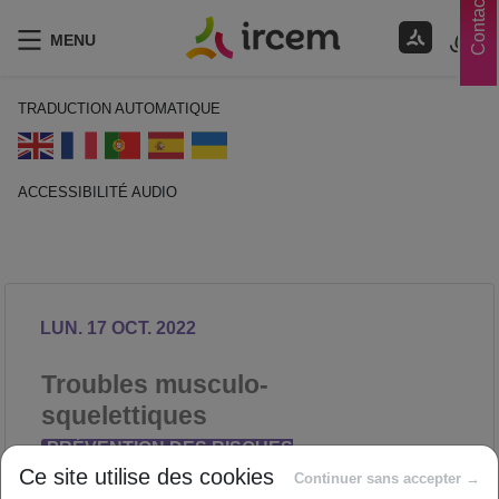
Contacts
MENU
TRADUCTION AUTOMATIQUE
ACCESSIBILITÉ AUDIO
ECOUTER EN FRANÇAIS
LUN. 17 OCT. 2022
Troubles musculo-
squelettiques
PRÉVENTION DES RISQUES
Ce site utilise des cookies
PROFESSIONNELS
Continuer sans accepter →