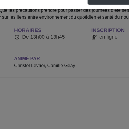
s arrivent et avec eux la promesse d'un été ensoleillé : comme 
 Quelles précautions prendre pour passer des journées d'été se
r sur les liens entre environnement du quotidien et santé du no
HORAIRES
INSCRIPTION
De 13h00 à 13h45
en ligne
ANIMÉ PAR
Christel Levrier, Camille Geay