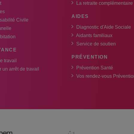
t
La retraite complémentaire
es
AIDES
abilité Civile
Diagnostic d'Aide Sociale
nnelle
Aidants familiaux
bitation
Service de soutien
YANCE
PRÉVENTION
e travail
Prévention Santé
 un arrêt de travail
Vos rendez-vous Préventio