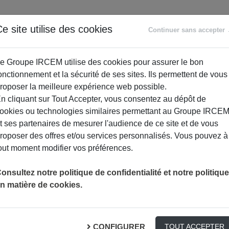
ANCE
RETRAITE
ACCOMPAGNEMENT
PR
e site utilise des cookies
Continuer sans accepter
SOCIAL
e Groupe IRCEM utilise des cookies pour assurer le bon
onctionnement et la sécurité de ses sites. Ils permettent de vous
roposer la meilleure expérience web possible.
n cliquant sur Tout Accepter, vous consentez au dépôt de
ookies ou technologies similaires permettant au Groupe IRCE
t ses partenaires de mesurer l'audience de ce site et de vous
roposer des offres et/ou services personnalisés. Vous pouvez à
out moment modifier vos préférences.
onsultez notre politique de confidentialité et notre politique
n matière de cookies.
 Préparer l’été avec bébé
CONFIGURER
TOUT ACCEPTER