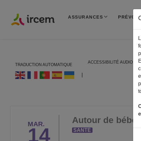
ASSURANCES
PRÉVOY
C
L
f
p
E
ACCESSIBILITÉ AUDIO
TRADUCTION AUTOMATIQUE
c
ECOUTER EN FRANÇAIS
|
e
p
t
C
e
Autour de bébé :
MAR.
14
SANTÉ