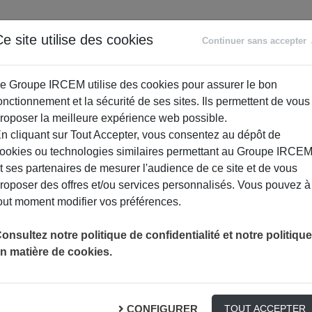
ANCE
RETRAITE
ACCOMPAGNEMENT
PR
e site utilise des cookies
Continuer sans accepter
SOCIAL
e Groupe IRCEM utilise des cookies pour assurer le bon
onctionnement et la sécurité de ses sites. Ils permettent de vous
roposer la meilleure expérience web possible.
n cliquant sur Tout Accepter, vous consentez au dépôt de
ookies ou technologies similaires permettant au Groupe IRCE
t ses partenaires de mesurer l'audience de ce site et de vous
roposer des offres et/ou services personnalisés. Vous pouvez à
out moment modifier vos préférences.
onsultez notre politique de confidentialité et notre politique
n matière de cookies.
 perturbateurs endocriniens
CONFIGURER
TOUT ACCEPTER