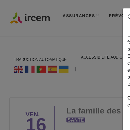
ASSURANCES
PRÉVOY
C
L
f
p
E
ACCESSIBILITÉ AUDIO
TRADUCTION AUTOMATIQUE
c
ECOUTER EN FRANÇAIS
|
e
p
t
C
e
La famille des 7
VEN.
16
SANTÉ