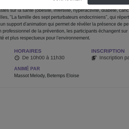
 sont des molécules chimiques dont l'action engendre un déséq
stes sur la santé (obésité, infertilité, hyperactivité, diabète, c
lles, "La famille des sept perturbateurs endocriniens", qui réper
 un support d'animation qui permet de révéler la présence de pe
ofessionnel de la prévention, les participants échangent sur la f
é et plus respectueux pour l'environnement.
HORAIRES
INSCRIPTION
De 10h00 à 11h30
Inscription p
ANIMÉ PAR
Massot Melody, Betemps Eloise