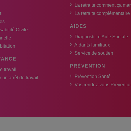
La retraite comment ça ma
t
La retraite complémentaire
es
AIDES
abilité Civile
Diagnostic d'Aide Sociale
nnelle
Aidants familiaux
bitation
Service de soutien
YANCE
PRÉVENTION
e travail
Prévention Santé
 un arrêt de travail
Vos rendez-vous Préventio