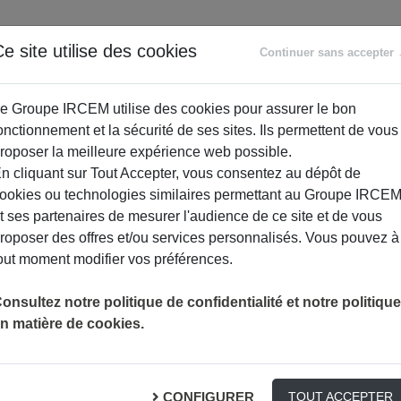
ANCE
RETRAITE
ACCOMPAGNEMENT
PR
e site utilise des cookies
Continuer sans accepter
SOCIAL
e Groupe IRCEM utilise des cookies pour assurer le bon
onctionnement et la sécurité de ses sites. Ils permettent de vous
roposer la meilleure expérience web possible.
n cliquant sur Tout Accepter, vous consentez au dépôt de
ookies ou technologies similaires permettant au Groupe IRCE
t ses partenaires de mesurer l'audience de ce site et de vous
roposer des offres et/ou services personnalisés. Vous pouvez à
out moment modifier vos préférences.
onsultez notre politique de confidentialité et notre politique
n matière de cookies.
 : mieux s’informer pour bien se 
CONFIGURER
TOUT ACCEPTER