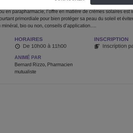
u en parapharmacie, l’offre en matière de crèmes solaires est imme
urtant primordiale pour bien protéger sa peau du soleil et évit
ou minéral, bio ou non, conseils d’application….
HORAIRES
INSCRIPTION
De 10h00 à 11h00
Inscription p
ANIMÉ PAR
Bernard Rizzo, Pharmacien
mutualiste