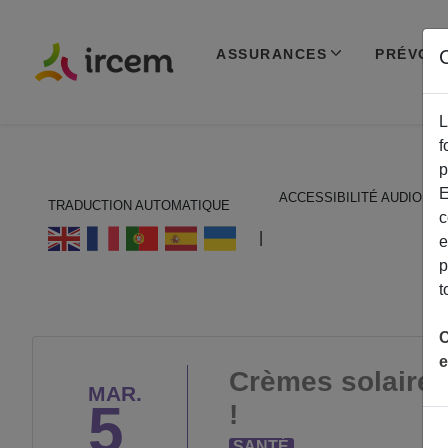
ASSURANCES
PRÉVOY
C
L
f
p
E
ACCESSIBILITÉ AUDIO
TRADUCTION AUTOMATIQUE
c
ECOUTER EN FRANÇAIS
|
e
p
t
C
e
Crèmes solaires
MAR.
5
!
SANTÉ