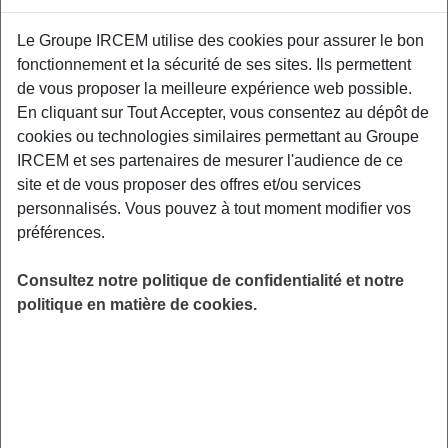
Proposé par
Le Groupe IRCEM utilise des cookies pour assurer le bon
fonctionnement et la sécurité de ses sites. Ils permettent
de vous proposer la meilleure expérience web possible.
Quelle est la meilleure brosse à dents
En cliquant sur Tout Accepter, vous consentez au dépôt de
recommandée ? Quelles sont les nouvelles
cookies ou technologies similaires permettant au Groupe
recommandations en matière de brossage de
IRCEM et ses partenaires de mesurer l'audience de ce
dents ? Quels soins sont remboursés dans le
site et de vous proposer des offres et/ou services
cadre du RAC 0 ?
personnalisés. Vous pouvez à tout moment modifier vos
LIEU
préférences.
Digitalisé
HORAIRES
Consultez notre politique de confidentialité et notre
De 10h00 à 11h00
politique en matière de cookies.
INSCRIPTION
Inscription par email
PUBLIC
Tout Public