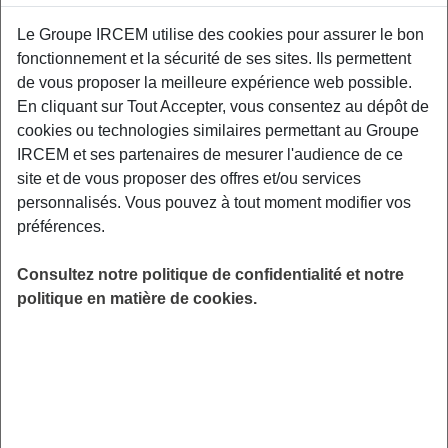
Un atelier de prévention interactif centré autour
Le Groupe IRCEM utilise des cookies pour assurer le bon
des conséquences physiques liées au
fonctionnement et la sécurité de ses sites. Ils permettent
vieillissement de l’appareil locomoteur. Un
de vous proposer la meilleure expérience web possible.
kinésithérapeute de Kiné France Prévention
En cliquant sur Tout Accepter, vous consentez au dépôt de
vous donnera les clefs pour être acteur de
cookies ou technologies similaires permettant au Groupe
votre santé physique. France Emploi Service,
IRCEM et ses partenaires de mesurer l'audience de ce
43 Rue de la République, 88260 Darney.
site et de vous proposer des offres et/ou services
personnalisés. Vous pouvez à tout moment modifier vos
LIEU
préférences.
Darney (88)
HORAIRES
Consultez notre politique de confidentialité et notre
De 14h00 à 16h00
politique en matière de cookies.
INSCRIPTION
en ligne
PUBLIC
Sénior
FORMAT