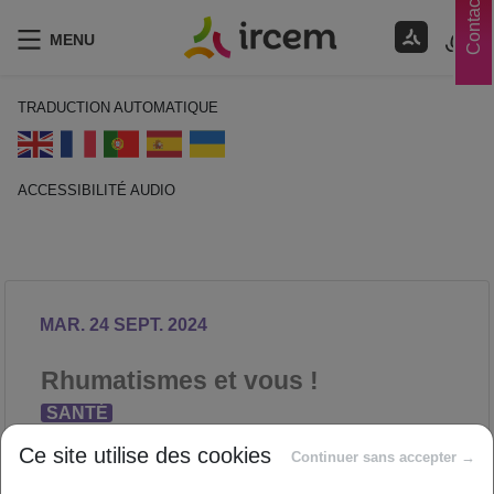
Contacts
MENU
TRADUCTION AUTOMATIQUE
ACCESSIBILITÉ AUDIO
ECOUTER EN FRANÇAIS
MAR. 24 SEPT. 2024
Rhumatismes et vous !
SANTÉ
Proposé par
Ce site utilise des cookies
Continuer sans accepter →