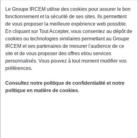
Le Groupe IRCEM utilise des cookies pour assurer le bon
Un atelier de prévention interactif centré autour
fonctionnement et la sécurité de ses sites. Ils permettent
des conséquences physiques liées au
de vous proposer la meilleure expérience web possible.
vieillissement de l’appareil locomoteur. Un
En cliquant sur Tout Accepter, vous consentez au dépôt de
kinésithérapeute de Kiné France Prévention
cookies ou technologies similaires permettant au Groupe
vous donnera les clefs pour être acteur de
IRCEM et ses partenaires de mesurer l'audience de ce
votre santé physique. CCAS de Draguignan.
site et de vous proposer des offres et/ou services
LIEU
personnalisés. Vous pouvez à tout moment modifier vos
Draguignan (83)
préférences.
HORAIRES
Consultez notre politique de confidentialité et notre
De 10h00 à 12h00
politique en matière de cookies.
INSCRIPTION
en ligne
PUBLIC
Sénior
FORMAT
Atelier