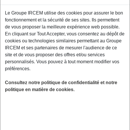
Le Groupe IRCEM utilise des cookies pour assurer le bon
Un premier atelier de prévention interactif
fonctionnement et la sécurité de ses sites. Ils permettent
centré autour des conséquences physiques
de vous proposer la meilleure expérience web possible.
liées au vieillissement de l’appareil
En cliquant sur Tout Accepter, vous consentez au dépôt de
locomoteur. Un kinésithérapeute de Kiné
cookies ou technologies similaires permettant au Groupe
France Prévention vous donnera les clefs pour
IRCEM et ses partenaires de mesurer l'audience de ce
être acteur de votre santé physique. Local
site et de vous proposer des offres et/ou services
Espace de Vie Sociale, 11 rue Jules Ferry,
personnalisés. Vous pouvez à tout moment modifier vos
47230 Lavardac.
préférences.
LIEU
Consultez notre politique de confidentialité et notre
Lavardac (47)
politique en matière de cookies.
HORAIRES
De 14h30 à 16h30
INSCRIPTION
en ligne
PUBLIC