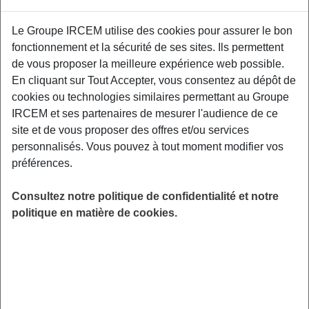
Le Groupe IRCEM utilise des cookies pour assurer le bon
Un premier atelier de prévention interactif
fonctionnement et la sécurité de ses sites. Ils permettent
centré autour des conséquences physiques
de vous proposer la meilleure expérience web possible.
liées au vieillissement de l’appareil
En cliquant sur Tout Accepter, vous consentez au dépôt de
locomoteur. Un kinésithérapeute de Kiné
cookies ou technologies similaires permettant au Groupe
France Prévention vous donnera les clefs pour
IRCEM et ses partenaires de mesurer l'audience de ce
être acteur de votre santé physique. Mission
site et de vous proposer des offres et/ou services
Locale du Clermontois, Chaussée Traversière,
personnalisés. Vous pouvez à tout moment modifier vos
Zone d’activité de Ramecourt, 60600 Agnetz
préférences.
LIEU
Consultez notre politique de confidentialité et notre
Agnetz (60)
politique en matière de cookies.
HORAIRES
De 10h00 à 12h00
INSCRIPTION
en ligne
PUBLIC