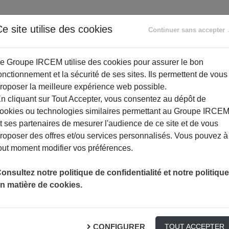
ANCE
RETRAITE
ACCOMPAGNEMENT
PR
e site utilise des cookies
Continuer sans accepter
SOCIAL
e Groupe IRCEM utilise des cookies pour assurer le bon
onctionnement et la sécurité de ses sites. Ils permettent de vous
roposer la meilleure expérience web possible.
n cliquant sur Tout Accepter, vous consentez au dépôt de
ookies ou technologies similaires permettant au Groupe IRCE
t ses partenaires de mesurer l'audience de ce site et de vous
roposer des offres et/ou services personnalisés. Vous pouvez à
out moment modifier vos préférences.
onsultez notre politique de confidentialité et notre politique
n matière de cookies.
ous ! Atelier 1.
CONFIGURER
TOUT ACCEPTER