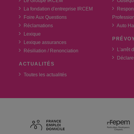
Le Groupe IRCEM
Obsèqu
La fondation d'entreprise IRCEM
Respons
Foire Aux Questions
Professio
Réclamations
Auto Ha
Lexique
PRÉVO
Lexique assurances
L'arrêt d
Résiliation / Renonciation
Déclarer
ACTUALITÉS
Toutes les actualités