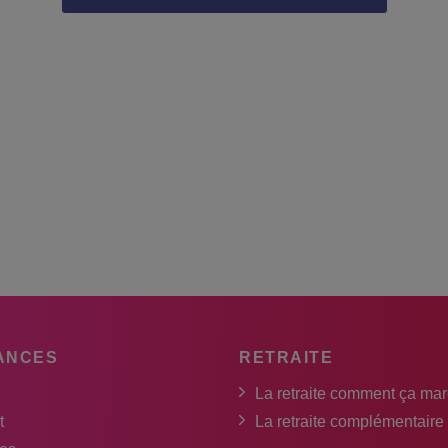
ANCES
RETRAITE
La retraite comment ça ma
t
La retraite complémentaire