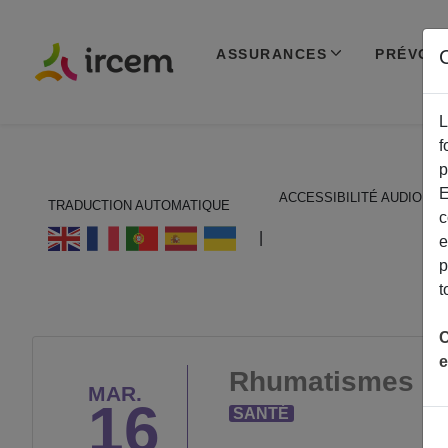
ASSURANCES
PRÉVOY
C
L
f
p
E
ACCESSIBILITÉ AUDIO
TRADUCTION AUTOMATIQUE
c
ECOUTER EN FRANÇAIS
|
e
p
t
C
e
Rhumatismes et v
MAR.
16
SANTÉ