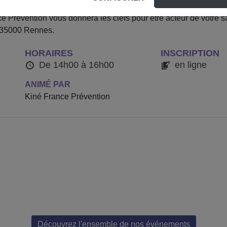
n interactif centré autour des conséquences physiques liées au 
e Prévention vous donnera les clefs pour être acteur de votre s
 35000 Rennes.
HORAIRES
INSCRIPTION
De 14h00 à 16h00
en ligne
ANIMÉ PAR
Kiné France Prévention
Découvrez l'ensemble de nos événements