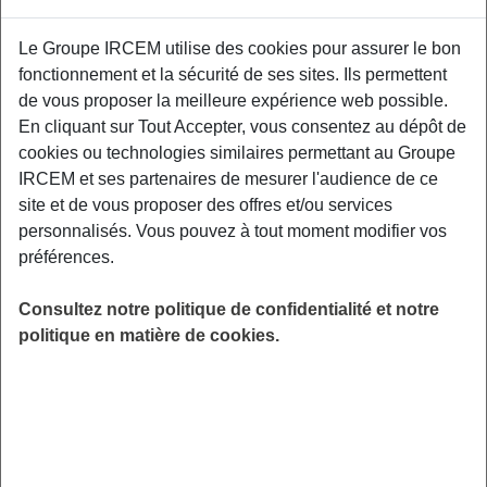
Le Groupe IRCEM utilise des cookies pour assurer le bon
Un premier atelier de prévention interactif
fonctionnement et la sécurité de ses sites. Ils permettent
centré autour des conséquences physiques
de vous proposer la meilleure expérience web possible.
liées au vieillissement de l’appareil
En cliquant sur Tout Accepter, vous consentez au dépôt de
locomoteur. Un kinésithérapeute de Kiné
cookies ou technologies similaires permettant au Groupe
France Prévention vous donnera les clefs pour
IRCEM et ses partenaires de mesurer l'audience de ce
être acteur de votre santé physique. Salle de
site et de vous proposer des offres et/ou services
réunion du CIAS de Parentis-en-Born : 29 Av.
personnalisés. Vous pouvez à tout moment modifier vos
Léopold Darmuzey, 40160 Parentis-en-Born.
préférences.
LIEU
Consultez notre politique de confidentialité et notre
Parentis-en-Born (40)
politique en matière de cookies.
HORAIRES
De 13h30 à 15h030
INSCRIPTION
en ligne
PUBLIC