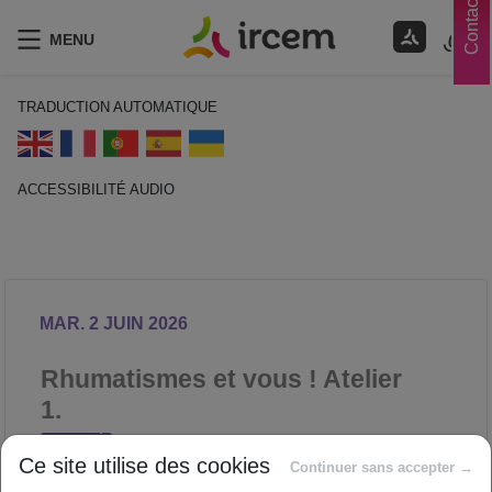
Contacts
MENU
TRADUCTION AUTOMATIQUE
ACCESSIBILITÉ AUDIO
ECOUTER EN FRANÇAIS
MAR. 2 JUIN 2026
Rhumatismes et vous ! Atelier
1.
SANTÉ
Ce site utilise des cookies
Proposé par
Continuer sans accepter →