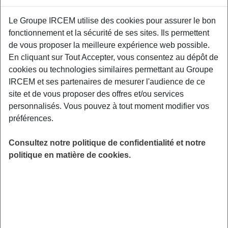
Le Groupe IRCEM utilise des cookies pour assurer le bon
Un premier atelier de prévention interactif
fonctionnement et la sécurité de ses sites. Ils permettent
centré autour des conséquences physiques
de vous proposer la meilleure expérience web possible.
liées au vieillissement de l’appareil
En cliquant sur Tout Accepter, vous consentez au dépôt de
locomoteur. Un kinésithérapeute de Kiné
cookies ou technologies similaires permettant au Groupe
France Prévention vous donnera les clefs pour
IRCEM et ses partenaires de mesurer l'audience de ce
être acteur de votre santé physique. Zone de
site et de vous proposer des offres et/ou services
Kerollaire, Sarzeau 56370.
personnalisés. Vous pouvez à tout moment modifier vos
préférences.
LIEU
Sarzeau (56)
Consultez notre politique de confidentialité et notre
HORAIRES
politique en matière de cookies.
De 14h00 à 16h00
INSCRIPTION
en ligne
PUBLIC
Sénior