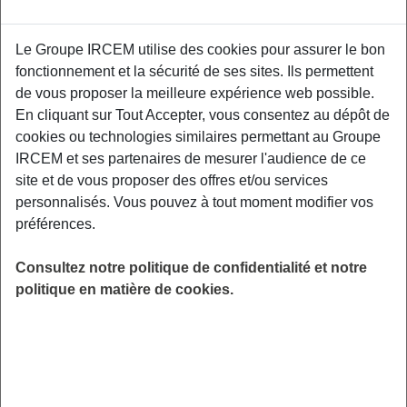
Le Groupe IRCEM utilise des cookies pour assurer le bon
Un premier atelier de prévention interactif
fonctionnement et la sécurité de ses sites. Ils permettent
centré autour des conséquences physiques
de vous proposer la meilleure expérience web possible.
liées au vieillissement de l’appareil
En cliquant sur Tout Accepter, vous consentez au dépôt de
locomoteur. Un kinésithérapeute de Kiné
cookies ou technologies similaires permettant au Groupe
France Prévention vous donnera les clefs pour
IRCEM et ses partenaires de mesurer l'audience de ce
être acteur de votre santé physique. CLIC du
site et de vous proposer des offres et/ou services
Pays Dignois, 44 boulevard Gassendi, 04000
personnalisés. Vous pouvez à tout moment modifier vos
Digne-les-Bains.
préférences.
LIEU
Consultez notre politique de confidentialité et notre
Digne-les-Bains (04)
politique en matière de cookies.
HORAIRES
De 14h00 à 16h00
INSCRIPTION
en ligne
PUBLIC