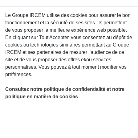
Le Groupe IRCEM utilise des cookies pour assurer le bon
Un second atelier de prévention interactif
fonctionnement et la sécurité de ses sites. Ils permettent
centré autour de la pratique d’une gestuelle
de vous proposer la meilleure expérience web possible.
préventive au quotidien, du maintien de
En cliquant sur Tout Accepter, vous consentez au dépôt de
l'autonomie physique et l'acceptation du corps
cookies ou technologies similaires permettant au Groupe
vieillissant. Un kinésithérapeute de Kiné
IRCEM et ses partenaires de mesurer l'audience de ce
France Prévention vous donnera les clefs pour
site et de vous proposer des offres et/ou services
être acteur de votre santé physique. Salle des
personnalisés. Vous pouvez à tout moment modifier vos
fêtes de Sancergues, 8 rue du Marais, 18140
préférences.
Sancergues.
Consultez notre politique de confidentialité et notre
LIEU
politique en matière de cookies.
Sancergues (18)
HORAIRES
De 14h00 à 16h00
INSCRIPTION
en ligne