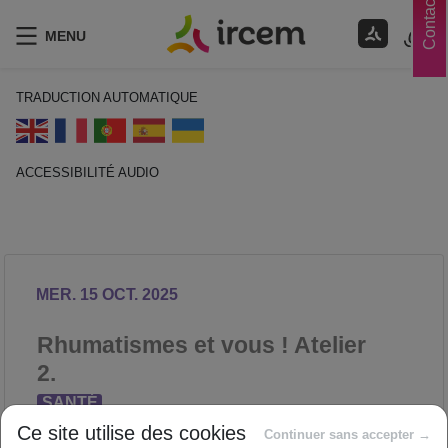
Contacts
MENU
TRADUCTION AUTOMATIQUE
ACCESSIBILITÉ AUDIO
ECOUTER EN FRANÇAIS
MER. 15 OCT. 2025
Rhumatismes et vous ! Atelier
2.
SANTÉ
Proposé par
Ce site utilise des cookies
Continuer sans accepter →