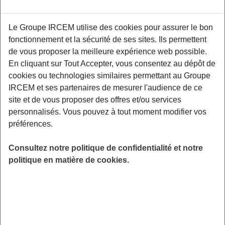
Le Groupe IRCEM utilise des cookies pour assurer le bon
Un second atelier de prévention interactif
fonctionnement et la sécurité de ses sites. Ils permettent
centré autour de la pratique d’une gestuelle
de vous proposer la meilleure expérience web possible.
préventive au quotidien, du maintien de
En cliquant sur Tout Accepter, vous consentez au dépôt de
l'autonomie physique et l'acceptation du corps
cookies ou technologies similaires permettant au Groupe
vieillissant. Un kinésithérapeute de Kiné
IRCEM et ses partenaires de mesurer l'audience de ce
France Prévention vous donnera les clefs pour
site et de vous proposer des offres et/ou services
être acteur de votre santé physique. Salle de la
personnalisés. Vous pouvez à tout moment modifier vos
gare – Rue Saint Roch (en face de la
préférences.
Résidence des Peupliers) 50260 Bricquebec
en Cotentin.
Consultez notre politique de confidentialité et notre
politique en matière de cookies.
LIEU
Bricquebec en Cotentin (50)
HORAIRES
De 10h00 à 12h00
INSCRIPTION
en ligne