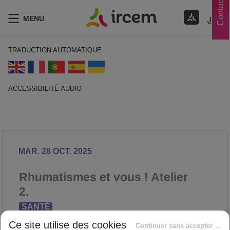
Contacts
MENU
TRADUCTION AUTOMATIQUE
ACCESSIBILITÉ AUDIO
ECOUTER EN FRANÇAIS
MAR. 28 OCT. 2025
Rhumatismes et vous ! Atelier
2.
SANTÉ
Proposé par
Ce site utilise des cookies
Continuer sans accepter →