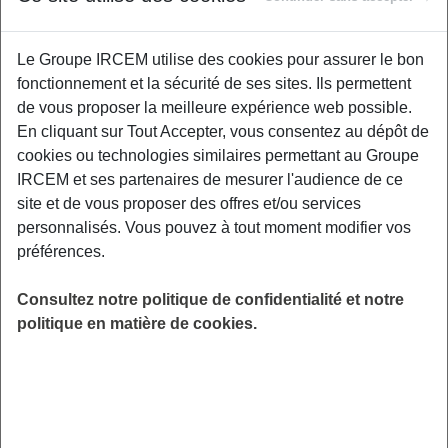
Le Groupe IRCEM utilise des cookies pour assurer le bon
Un second atelier de prévention interactif
fonctionnement et la sécurité de ses sites. Ils permettent
centré autour de la pratique d’une gestuelle
de vous proposer la meilleure expérience web possible.
préventive au quotidien, du maintien de
En cliquant sur Tout Accepter, vous consentez au dépôt de
l'autonomie physique et l'acceptation du corps
cookies ou technologies similaires permettant au Groupe
vieillissant. Un kinésithérapeute de Kiné
IRCEM et ses partenaires de mesurer l'audience de ce
France Prévention vous donnera les clefs pour
site et de vous proposer des offres et/ou services
être acteur de votre santé physique. Espace
personnalisés. Vous pouvez à tout moment modifier vos
France Emploi Domicile, 1 rue du Général de
préférences.
Bollardière, 44200 Nantes.
LIEU
Consultez notre politique de confidentialité et notre
Nantes (44)
politique en matière de cookies.
HORAIRES
De 10h00 à 12h00
INSCRIPTION
en ligne