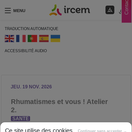
Contacts
MENU
TRADUCTION AUTOMATIQUE
ACCESSIBILITÉ AUDIO
ECOUTER EN FRANÇAIS
JEU. 19 NOV. 2026
Rhumatismes et vous ! Atelier
2.
SANTÉ
Proposé par
Ce site utilise des cookies
Continuer sans accepter →