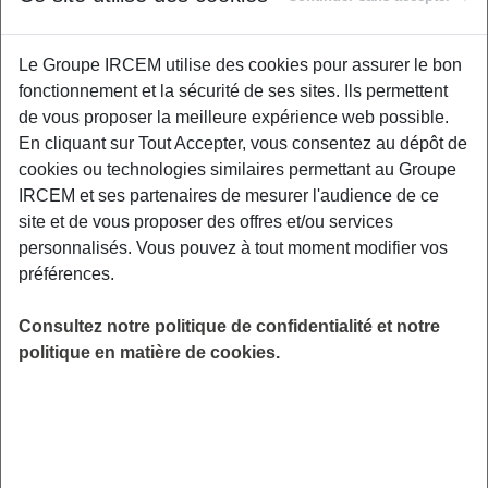
Le Groupe IRCEM utilise des cookies pour assurer le bon
Un second atelier de prévention interactif
fonctionnement et la sécurité de ses sites. Ils permettent
centré autour de la pratique d’une gestuelle
de vous proposer la meilleure expérience web possible.
préventive au quotidien, du maintien de
En cliquant sur Tout Accepter, vous consentez au dépôt de
l'autonomie physique et l'acceptation du corps
cookies ou technologies similaires permettant au Groupe
vieillissant. Un kinésithérapeute de Kiné
IRCEM et ses partenaires de mesurer l'audience de ce
France Prévention vous donnera les clefs pour
site et de vous proposer des offres et/ou services
être acteur de votre santé physique. Espace
personnalisés. Vous pouvez à tout moment modifier vos
Boby Lapointe, 108 avenue du Maréchal
préférences.
Joffre, 44250 Saint-Brévin-les-Pins.
LIEU
Consultez notre politique de confidentialité et notre
Saint-Brévin-les-Pins (44)
politique en matière de cookies.
HORAIRES
De 10h00 à 12h00
INSCRIPTION
en ligne